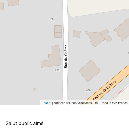
| données © OpenStreetMap/ODbL - rendu OSM France
Leaflet
Salut public aimé,