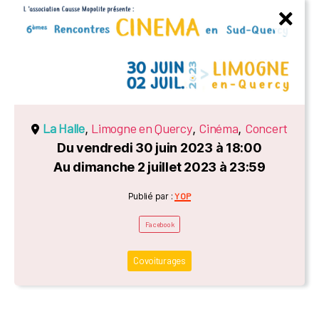
La Halle
Limogne en Quercy
Cinéma
Concert
,
,
,
Du vendredi 30 juin 2023 à 18:00
Au dimanche 2 juillet 2023 à 23:59
Catégories
Publié par :
YOP
Facebook
Covoiturages