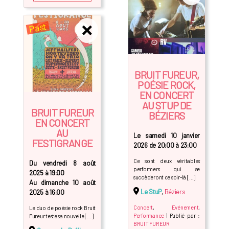
Past
BRUIT FUREUR,
POÉSIE ROCK,
EN CONCERT
AU STUP DE
BRUIT FUREUR
BÉZIERS
EN CONCERT
AU
Le samedi 10 janvier
FESTIGRANGE
2026 de 20:00 à 23:00
Ce sont deux véritables
Du vendredi 8 août
performers qui se
2025 à 19:00
succèderont ce soir-là […]
Au dimanche 10 août
Le StuP
,
Béziers
2025 à 16:00
Concert
,
Evénement
,
Le duo de poésie rock Bruit
Performance
| Publié par :
Fureur teste sa nouvelle […]
BRUIT FUREUR