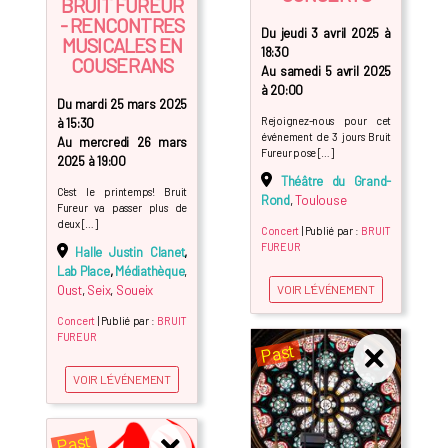
BRUIT FUREUR
- RENCONTRES
Du jeudi 3 avril 2025 à
MUSICALES EN
18:30
COUSERANS
Au samedi 5 avril 2025
à 20:00
Du mardi 25 mars 2025
Rejoignez-nous pour cet
à 15:30
événement de 3 jours Bruit
Au mercredi 26 mars
Fureur pose […]
2025 à 19:00
Théâtre du Grand-
C'est le printemps! Bruit
Rond
,
Toulouse
Fureur va passer plus de
deux […]
Concert
| Publié par :
BRUIT
FUREUR
Halle Justin Clanet
,
Lab Place
,
Médiathèque
,
Oust
,
Seix
,
Soueix
VOIR L'ÉVÉNEMENT
Concert
| Publié par :
BRUIT
FUREUR
Past
VOIR L'ÉVÉNEMENT
Past