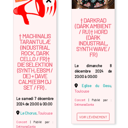
† DARKRAD
(DARK AMBIENT
/ RU) † HORD
† MACHINALIS
(DARK
TARANTULÆ
INDUSTRIAL,
(INDUSTRIAL
SYNTH WAVE /
ROCK, DARK
FR)
CELLO / FR) †
DIE SELEKTION
Le dimanche 8
(SYNTH, EBSM /
décembre 2024 de
DE) + DAVE
20:00 à 00:00
CALM (EBM DJ
Eglise du Gesu
,
SET / FR) .
Toulouse
Le samedi 7 décembre
Concert
| Publié par :
2024 de 20:00 à 00:00
SetmanaSanta
Le Chorus
,
Toulouse
VOIR L'ÉVÉNEMENT
Concert
| Publié par :
SetmanaSanta