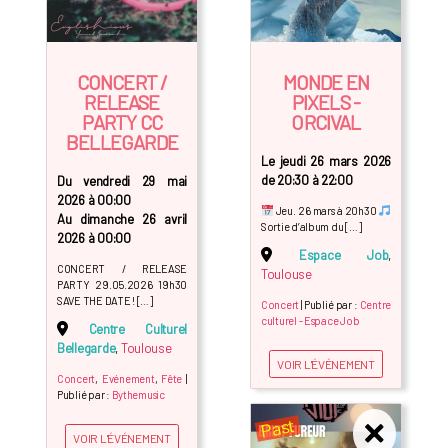
CONCERT /
MONDE EN
RELEASE
PIXELS -
PARTY CC
ORCIVAL
BELLEGARDE
Le jeudi 26 mars 2026
de 20:30 à 22:00
Du vendredi 29 mai
2026 à 00:00
Jeu. 26 mars à 20h30
Au dimanche 26 avril
Sortie d’album du […]
2026 à 00:00
Espace Job
,
CONCERT / RELEASE
Toulouse
PARTY 29.05.2026 19h30
SAVE THE DATE ! […]
Concert
| Publié par :
Centre
culturel - Espace Job
Centre Culturel
Bellegarde
,
Toulouse
VOIR L'ÉVÉNEMENT
Concert
,
Evénement
,
Fête
|
Publié par :
Bythemusic
Past
VOIR L'ÉVÉNEMENT