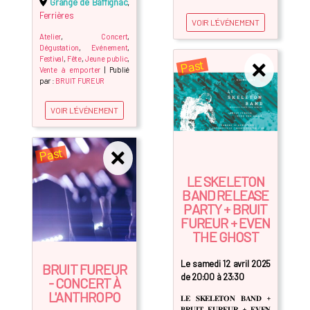
Grange de Baffignac
,
Ferrières
VOIR L'ÉVÉNEMENT
Atelier
,
Concert
,
Dégustation
,
Evénement
,
Festival
,
Fête
,
Jeune public
,
Past
Vente à emporter
| Publié
par :
BRUIT FUREUR
VOIR L'ÉVÉNEMENT
Past
LE SKELETON
BAND RELEASE
PARTY + BRUIT
FUREUR + EVEN
THE GHOST
Le samedi 12 avril 2025
BRUIT FUREUR
de 20:00 à 23:30
- CONCERT À
L'ANTHROPO
𝐋𝐄 𝐒𝐊𝐄𝐋𝐄𝐓𝐎𝐍 𝐁𝐀𝐍𝐃 +
𝐁𝐑𝐔𝐈𝐓 𝐅𝐔𝐑𝐄𝐔𝐑 + 𝐄𝐕𝐄𝐍