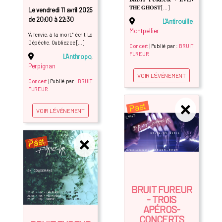
𝐓𝐇𝐄 𝐆𝐇𝐎𝐒𝐓 […]
Le vendredi 11 avril 2025
de 20:00 à 22:30
L'Antirouille
,
Montpellier
"À l'envie, à la mort." écrit La
Dépêche. Oubliez ce […]
Concert
| Publié par :
BRUIT
FUREUR
L'Anthropo
,
Perpignan
VOIR L'ÉVÉNEMENT
Concert
| Publié par :
BRUIT
FUREUR
Past
VOIR L'ÉVÉNEMENT
Past
BRUIT FUREUR
- TROIS
APÉROS-
CONCERTS