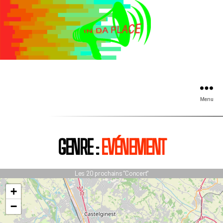
Menu
GENRE :
EVÉNEMENT
Les 20 prochains "Concert"
+
−