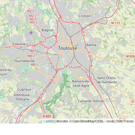
| données © OpenStreetMap/ODbL - rendu OSM France
Leaflet