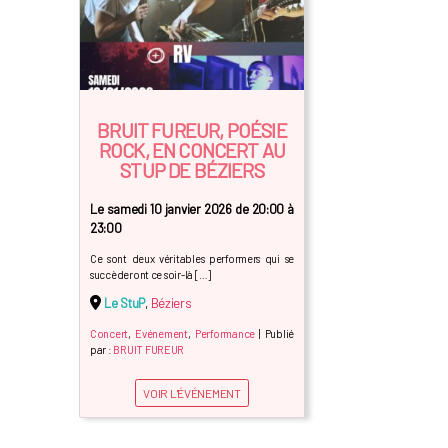
BRUIT FUREUR, POÉSIE
ROCK, EN CONCERT AU
STUP DE BÉZIERS
Le samedi 10 janvier 2026 de 20:00 à
23:00
Ce sont deux véritables performers qui se
succèderont ce soir-là […]
Le StuP
,
Béziers
Concert
,
Evénement
,
Performance
| Publié
par :
BRUIT FUREUR
VOIR L'ÉVÉNEMENT