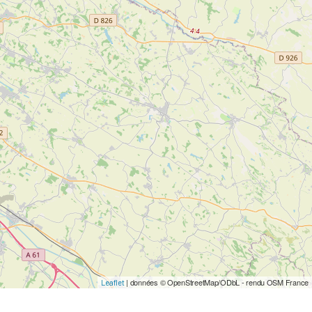
| données © OpenStreetMap/ODbL - rendu OSM France
Leaflet