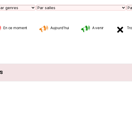
En ce moment
Aujourd'hui
A venir
Tr
rs