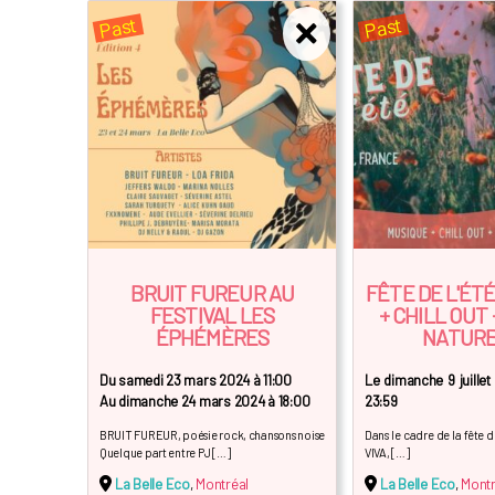
Past
Past
BRUIT FUREUR AU
FÊTE DE L'ÉTÉ
FESTIVAL LES
+ CHILL OUT 
ÉPHÉMÈRES
NATUR
Du samedi 23 mars 2024 à 11:00
Le dimanche 9 juillet
Au dimanche 24 mars 2024 à 18:00
23:59
BRUIT FUREUR, poésie rock, chansons noise
Dans le cadre de la fête de
Quelque part entre PJ […]
VIVA, […]
La Belle Eco
,
Montréal
La Belle Eco
,
Montr