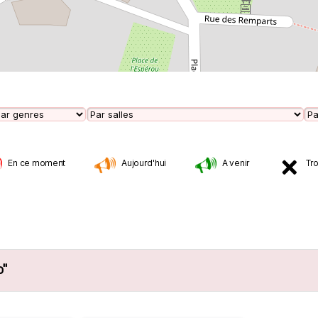
En ce moment
Aujourd'hui
A venir
Tr
o"