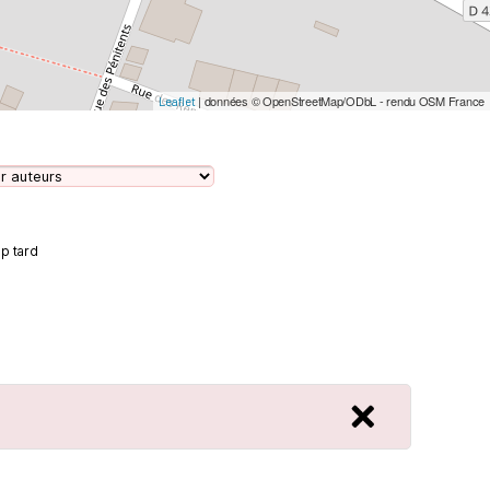
| données © OpenStreetMap/ODbL - rendu OSM France
Leaflet
op tard