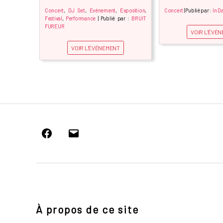
Concert
,
DJ Set
,
Evénement
,
Exposition
,
Concert
| Publié par :
In D
Festival
,
Performance
| Publié par :
BRUIT
FUREUR
VOIR L'ÉVÉ
VOIR L'ÉVÉNEMENT
Facebook
E-
mail
À propos de ce site