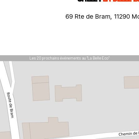
69 Rte de Bram, 11290 Mo
Les 20 prochains événements au "La Belle Eco"