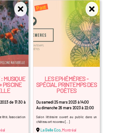
Past
 : MUSIQUE
LES EPHÉMÈRES -
+ PISCINE
SPÉCIAL PRINTEMPS DES
ELLE
POÈTES
 2023 de 17:30 à
Du samedi 25 mars 2023 à 14:00
Au dimanche 26 mars 2023 à 22:00
 l'été, l'association
Salon littéraire ouvert au public dans un
château art nouveau […]
éal
La Belle Eco
,
Montréal