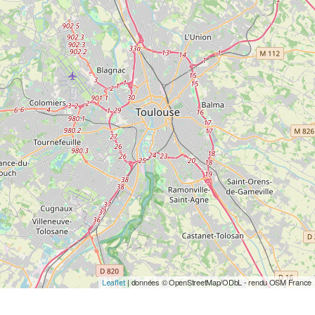
| données © OpenStreetMap/ODbL - rendu OSM France
Leaflet