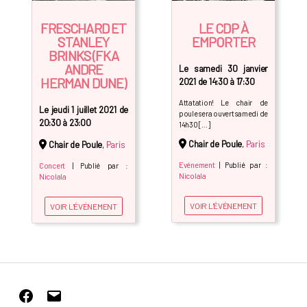
FRESCHARD ET
LE CDP À
STANLEY
EMPORTER
BRINKS (FKA
ANDRE
Le samedi 30 janvier
HERMAN DUNE)
2021 de 14:30 à 17:30
Attatation! Le chair de
Le jeudi 1 juillet 2021 de
poule sera ouvert samedi de
20:30 à 23:00
14h30 […]
Chair de Poule
,
Paris
Chair de Poule
,
Paris
Evénement
| Publié par :
Concert
| Publié par :
Nicolala
Nicolala
VOIR L'ÉVÉNEMENT
VOIR L'ÉVÉNEMENT
Facebook
E-
mail