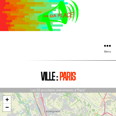
Menu
VILLE :
PARIS
Les 20 prochains événements à "Paris"
+
−